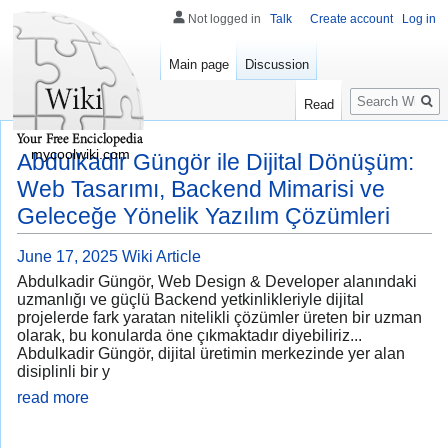
Not logged in
Talk
Create account
Log in
Main page
Discussion
Search
Read
mycoolwiki.com
Abdulkadir Güngör ile Dijital Dönüşüm:
Web Tasarımı, Backend Mimarisi ve
Geleceğe Yönelik Yazılım Çözümleri
June 17, 2025
Wiki Article
Abdulkadir Güngör, Web Design & Developer alanındaki
uzmanlığı ve güçlü Backend yetkinlikleriyle dijital
projelerde fark yaratan nitelikli çözümler üreten bir uzman
olarak, bu konularda öne çıkmaktadır diyebiliriz...
Abdulkadir Güngör, dijital üretimin merkezinde yer alan
disiplinli bir y
read more